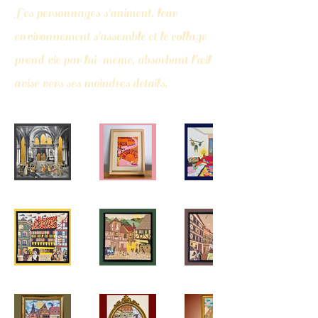
Les personnages s'animent, leur
environnement s'assemble et le collage
prend vie par lui-même, absorbant l'œil
avisé vers ses moindres détails.