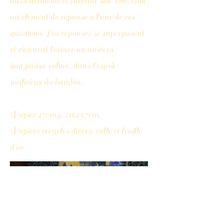
aussi décousue et farfelue soit-elle, était
un élément de réponse à l'une de ces
questions. Les réponses se superposent
et viennent former un univers
imaginaire coloré, dans l'esprit
malicieux du bambin.
Papier 270mg, 21x29,7cm.
Papiers recyclés divers, colle et feuille
d'or.