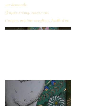
sur demande.
Papier 270mg, 21x29,7 cm.
Crayon, peinture acrylique, feuille d'or.